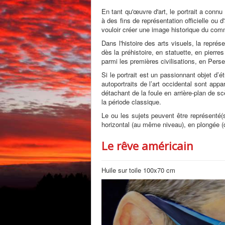
En tant qu'œuvre d'art, le portrait a conn
à des fins de représentation officielle ou
vouloir créer une image historique du comm
Dans l'histoire des arts visuels, la repr
dès la préhistoire, en statuette, en pierr
parmi les premières civilisations, en Pers
Si le portrait est un passionnant objet d’é
autoportraits de l’art occidental sont ap
détachant de la foule en arrière-plan de sc
la période classique.
Le ou les sujets peuvent être représenté(s
horizontal (au même niveau), en plongée (d
Le rêve américain
Huile sur toile 100x70 cm