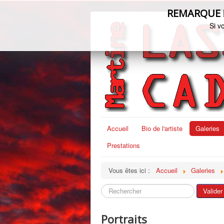
REMARQUE ! C
Si v
Accueil
Bio de l'artiste
Galeries
Prestations
Vous êtes ici :
Accueil
Galeries
Rechercher
Valider
Portraits