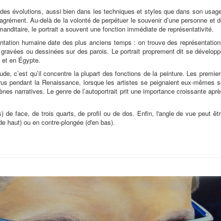
u des évolutions, aussi bien dans les techniques et styles que dans son usag
 d'agrément. Au-delà de la volonté de perpétuer le souvenir d’une personne et 
anditaire, le portrait a souvent une fonction immédiate de représentativité.
ésentation humaine date des plus anciens temps : on trouve des représentatio
es gravées ou dessinées sur des parois. Le portrait proprement dit se dévelop
e et en Égypte.
tude, c’est qu’il concentre la plupart des fonctions de la peinture. Les premie
parus pendant la Renaissance, lorsque les artistes se peignaient eux-mêmes 
ènes narratives. Le genre de l’autoportrait prit une importance croissante apr
) de face, de trois quarts, de profil ou de dos. Enfin, l'angle de vue peut êt
e haut) ou en contre-plongée (d'en bas).