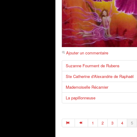
Ajouter un commentaire
Suzanne Fourment de Rubens
Ste Catherine d'Alexandrie de Raphaël
Mademoiselle Récamier
La papillonneuse
1
2
3
4
5