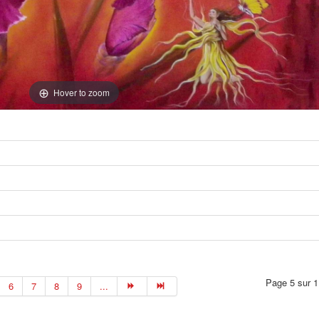
Hover to zoom
Page 5 sur 1
6
7
8
9
...