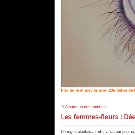
Prix huile et acrylique au 23e Salon
Ajouter un commentaire
Les femmes-fleurs : Dée
Un règne bienfaisant et civilisateur pour c