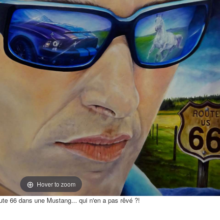
Hover to zoom
te 66 dans une Mustang... qui n'en a pas rêvé ?!