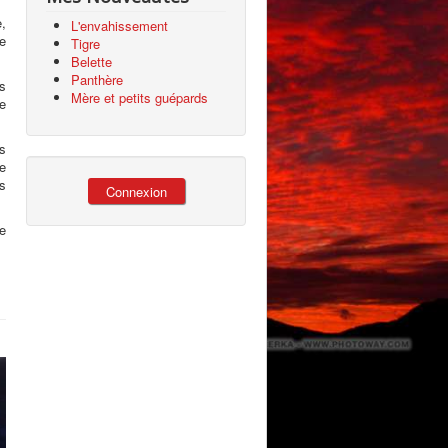
e,
L'envahissement
de
Tigre
Belette
Panthère
ns
Mère et petits guépards
pe
rs
se
ès
Connexion
re