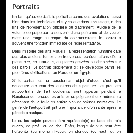
Mon Actualité
Portraits
Expositions
En tant qu'œuvre d'art, le portrait a connu des évolutions, aussi
bien dans les techniques et styles que dans son usage, à des
Revue de Presse
fins de représentation officielle ou d'agrément. Au-delà de la
volonté de perpétuer le souvenir d’une personne et de vouloir
Peintres & Amis
créer une image historique du commanditaire, le portrait a
souvent une fonction immédiate de représentativité.
Livre d'Or
Dans l'histoire des arts visuels, la représentation humaine date
Contact
des plus anciens temps : on trouve des représentations dès la
préhistoire, en statuette, en pierres gravées ou dessinées sur
Prestations
des parois. Le portrait proprement dit se développe parmi les
premières civilisations, en Perse et en Égypte.
Si le portrait est un passionnant objet d’étude, c’est qu’il
concentre la plupart des fonctions de la peinture. Les premiers
autoportraits de l’art occidental sont apparus pendant la
Renaissance, lorsque les artistes se peignaient eux-mêmes se
détachant de la foule en arrière-plan de scènes narratives. Le
genre de l’autoportrait prit une importance croissante après la
période classique.
Le ou les sujets peuvent être représenté(s) de face, de trois
quarts, de profil ou de dos. Enfin, l'angle de vue peut être
horizontal (au même niveau), en plongée (de haut) ou en