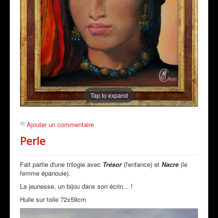
Tap to expand
Ajouter un commentaire
Perle
Fait partie d'une trilogie avec
Trésor
(l'enfance) et
Nacre
(le
femme épanouie).
La jeunesse, un bijou dans son écrin... !
Huile sur toile 72x59cm