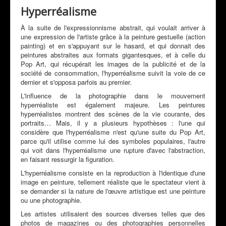
Mon Actualité
Hyperréalisme
Expositions
À la suite de l'expressionnisme abstrait, qui voulait arriver à
une expression de l'artiste grâce à la peinture gestuelle (action
Revue de Presse
painting) et en s'appuyant sur le hasard, et qui donnait des
peintures abstraites aux formats gigantesques, et à celle du
Peintres & Amis
Pop Art, qui récupérait les images de la publicité et de la
société de consommation, l'hyperréalisme suivit la voie de ce
Livre d'Or
dernier et s'opposa parfois au premier.
Contact
L'influence de la photographie dans le mouvement
hyperréaliste est également majeure. Les peintures
Prestations
hyperréalistes montrent des scènes de la vie courante, des
portraits… Mais, il y a plusieurs hypothèses : l'une qui
considère que l'hyperréalisme n'est qu'une suite du Pop Art,
parce qu'il utilise comme lui des symboles populaires, l'autre
qui voit dans l'hyperréalisme une rupture d'avec l'abstraction,
en faisant ressurgir la figuration.
L'hyperréalisme consiste en la reproduction à l'identique d'une
image en peinture, tellement réaliste que le spectateur vient à
se demander si la nature de l'œuvre artistique est une peinture
ou une photographie.
Les artistes utilisaient des sources diverses telles que des
photos de magazines ou des photographies personnelles