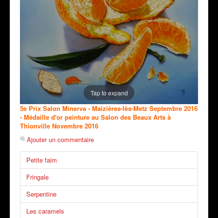
Tap to expand
5e Prix Salon Minerva - Maizières-lès-Metz Septembre 2016
- Médaille d'or peinture au Salon des Beaux Arts à
Thionville Novembre 2016
Ajouter un commentaire
Petite faim
Fringale
Serpentine
Les caramels