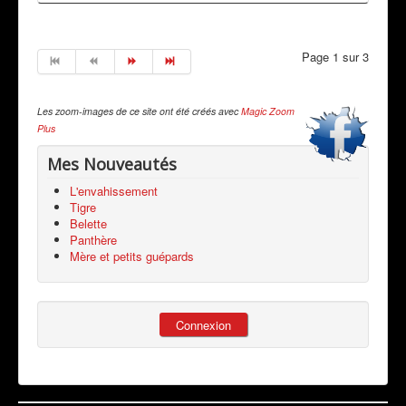
Page 1 sur 3
Les zoom-images de ce site ont été créés avec
Magic Zoom
Plus
Mes Nouveautés
L'envahissement
Tigre
Belette
Panthère
Mère et petits guépards
Connexion