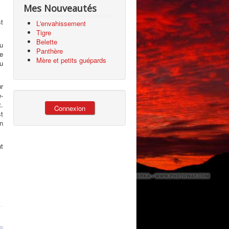
Mes Nouveautés
st
L'envahissement
Tigre
Belette
du
Panthère
ée
Mère et petits guépards
du
ur
e-
.
Connexion
st
n
nt