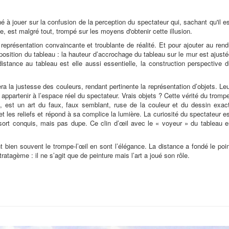
né à jouer sur la confusion de la perception du spectateur qui, sachant qu'il e
, est malgré tout, trompé sur les moyens d'obtenir cette illusion.
eprésentation convaincante et troublante de réalité. Et pour ajouter au ren
la position du tableau : la hauteur d’accrochage du tableau sur le mur est ajust
istance au tableau est elle aussi essentielle, la construction perspective 
ra la justesse des couleurs, rendant pertinente la représentation d’objets. Le
appartenir à l’espace réel du spectateur. Vrais objets ? Cette vérité du tromp
e, est un art du faux, faux semblant, ruse de la couleur et du dessin exact
t les reliefs et répond à sa complice la lumière. La curiosité du spectateur e
 sort conquis, mais pas dupe. Ce clin d’œil avec le « voyeur » du tableau e
 bien souvent le trompe-l’œil en sont l’élégance. La distance a fondé le poi
ratagème : il ne s’agit que de peinture mais l’art a joué son rôle.