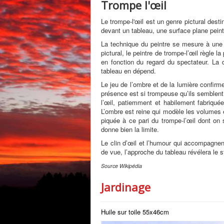
Trompe l'œil
Le trompe-l'œil est un genre pictural desti
devant un tableau, une surface plane peinte
La technique du peintre se mesure à une r
pictural, le peintre de trompe-l’œil règle 
en fonction du regard du spectateur. La d
tableau en dépend.
Le jeu de l’ombre et de la lumière confirme
présence est si trompeuse qu’ils semblent 
l’œil, patiemment et habilement fabriqué
L’ombre est reine qui modèle les volumes e
piquée à ce pari du trompe-l’œil dont on
donne bien la limite.
Le clin d’œil et l’humour qui accompagnent
de vue, l’approche du tableau révélera le st
Source Wikipédia
Jardinage
Huile sur toile 55x46cm