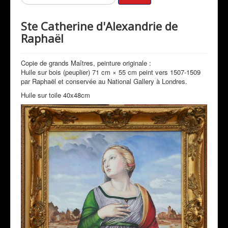
Mon Actualité
Ste Catherine d'Alexandrie de
Expositions
Raphaël
Revue de Presse
Copie de grands Maîtres, peinture originale :
Peintres & Amis
Huile sur bois (peuplier) 71 cm × 55 cm peint vers 1507-1509
Livre d'Or
par Raphaël et conservée au National Gallery à Londres.
Huile sur toile 40x48cm
Contact
Prestations