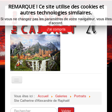
REMARQUE ! Ce site utilise des cookies et
autres technologies similaires.
Si vous ne changez pas les paramètres de votre navigateur, vous êtes
d'accord.
J'ai compris
Basculer
la
navigation
Accueil
Vous êtes ici :
Accueil
Galeries
Portraits
Ste Catherine d'Alexandrie de Raphaël
Bio de l'artiste
Galeries
Rechercher
Valider