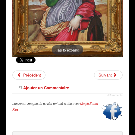
Tap to expand
Précédent
Suivant
Ajouter un Commentaire
JComments
Les zoom-images de ce site ont été créés avec
Magic Zoom
Plus