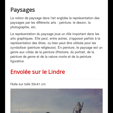
Mon Actualité
Paysages
Expositions
La notion de paysage dans l'art englobe la représentation des
paysages par les différents arts : peinture, le dessin, la
Revue de Presse
photographie, etc.
Peintres & Amis
La représentation du paysage joue un rôle important dans les
arts graphiques. Elle peut, entre autres, s'opposer parfois à la
Livre d'Or
représentation des êtres, ou bien peut être utilisée pour les
symboliser (peinture religieuse). En peinture, le paysage est un
Contact
genre aux côtés de la peinture d'histoire, du portrait, de la
peinture de genre et de la nature morte et de la peinture
Prestations
figurative.
Envolée sur le Lindre
Huile sur toile 33x41 cm