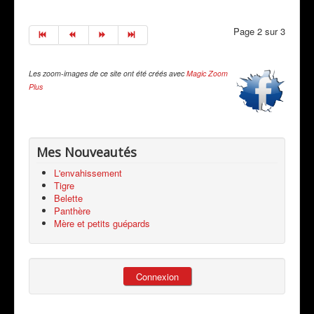
Page 2 sur 3
Les zoom-images de ce site ont été créés avec
Magic Zoom
Plus
Mes Nouveautés
L'envahissement
Tigre
Belette
Panthère
Mère et petits guépards
Connexion