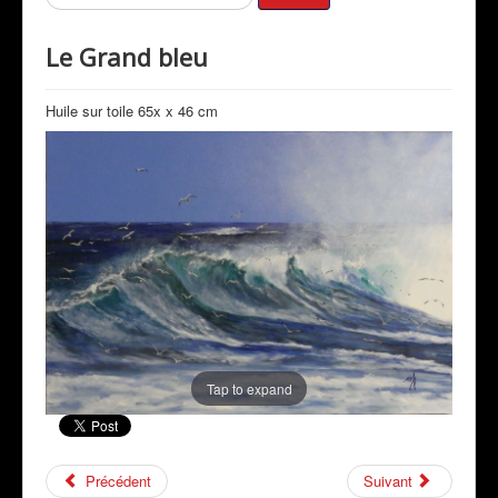
Mon Actualité
Le Grand bleu
Expositions
Revue de Presse
Huile sur toile 65x x 46 cm
Peintres & Amis
Livre d'Or
Contact
Prestations
Tap to expand
Précédent
Suivant