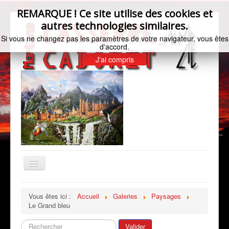
REMARQUE ! Ce site utilise des cookies et
autres technologies similaires.
Si vous ne changez pas les paramètres de votre navigateur, vous êtes
d'accord.
J'ai compris
Basculer
la
navigation
Accueil
Vous êtes ici :
Accueil
Galeries
Paysages
Le Grand bleu
Bio de l'artiste
Galeries
Rechercher
Valider