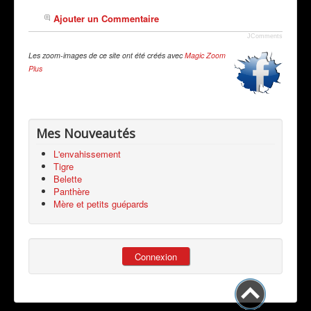
Ajouter un Commentaire
JComments
Les zoom-images de ce site ont été créés avec
Magic Zoom
Plus
Mes Nouveautés
L'envahissement
Tigre
Belette
Panthère
Mère et petits guépards
Connexion