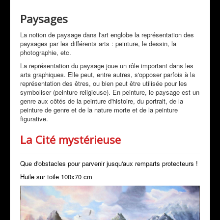
Mon Actualité
Paysages
Expositions
La notion de paysage dans l'art englobe la représentation des
paysages par les différents arts : peinture, le dessin, la
Revue de Presse
photographie, etc.
Peintres & Amis
La représentation du paysage joue un rôle important dans les
arts graphiques. Elle peut, entre autres, s'opposer parfois à la
Livre d'Or
représentation des êtres, ou bien peut être utilisée pour les
symboliser (peinture religieuse). En peinture, le paysage est un
Contact
genre aux côtés de la peinture d'histoire, du portrait, de la
peinture de genre et de la nature morte et de la peinture
Prestations
figurative.
La Cité mystérieuse
Que d'obstacles pour parvenir jusqu'aux remparts protecteurs !
Huile sur toile 100x70 cm