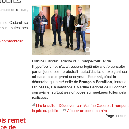
DULTES
 proposés à tous,
rtine Cadoret se
 sous toutes ses
n commentaire
Martine Cadoret, adepte du "Trompe-l'œil" et de
l'hyperréalisme, n'avait aucune légitimité à être consulté
par un jeune peintre abstrait, autodidacte, et exerçant son
art dans le plus grand anonymat. Pourtant, c'est la
démarche qui a été celle de
François Remillon
, lorsque
l'an passé, il a demandé à Martine Cadoret de lui donner
son avis et surtout ses critiques sur quelques toiles déjà
réalisées.
Lire la suite : Découvert par Martine Cadoret, il remport
le prix du public !
Ajouter un commentaire
Page 11 sur 1
ois remet
ce de