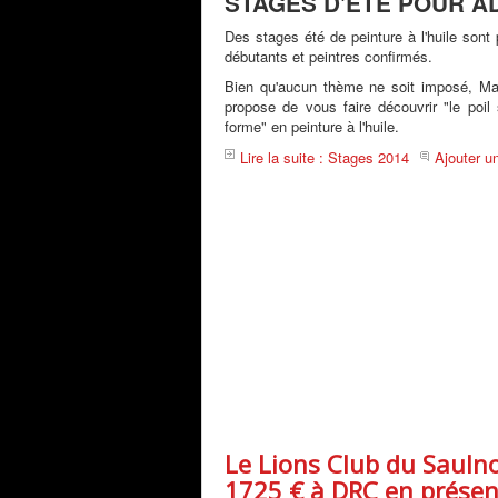
STAGES D'ÉTÉ POUR A
Des stages été de peinture à l'huile sont
débutants et peintres confirmés.
Bien qu'aucun thème ne soit imposé, Ma
propose de vous faire découvrir "le poil
forme" en peinture à l'huile.
Lire la suite : Stages 2014
Ajouter u
Le Lions Club du Sauln
1725 € à DRC en présen