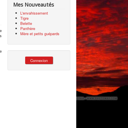
Mes Nouveautés
L'envahissement
Tigre
Belette
Panthère
e
Mère et petits guépards
s
e
Connexion