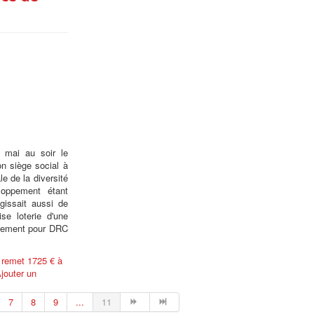
 mai au soir le
on siège social à
e de la diversité
loppement étant
agissait aussi de
se loterie d'une
alement pour DRC
s remet 1725 € à
jouter un
7
8
9
...
11