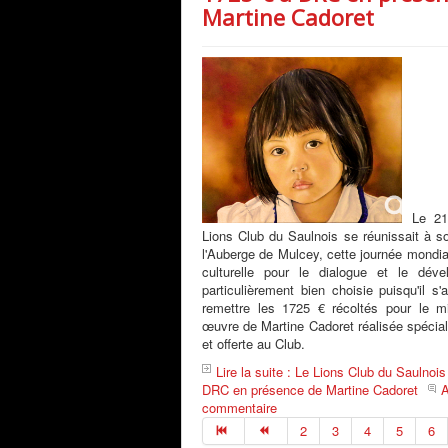
Martine Cadoret
Le 21
Lions Club du Saulnois se réunissait à s
l'Auberge de Mulcey, cette journée mondial
culturelle pour le dialogue et le déve
particulièrement bien choisie puisqu'il s'
remettre les 1725 € récoltés pour le mi
œuvre de Martine Cadoret réalisée spéci
et offerte au Club.
Lire la suite : Le Lions Club du Saulnoi
DRC en présence de Martine Cadoret
A
commentaire
2
3
4
5
6