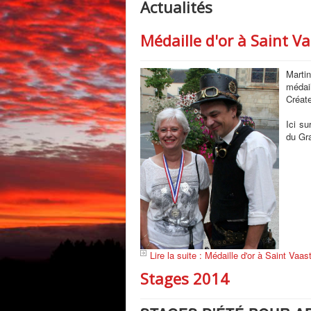
Actualités
Médaille d'or à Saint V
Marti
médai
Créate
Ici s
du Gra
Lire la suite : Médaille d'or à Saint Vaa
Stages 2014