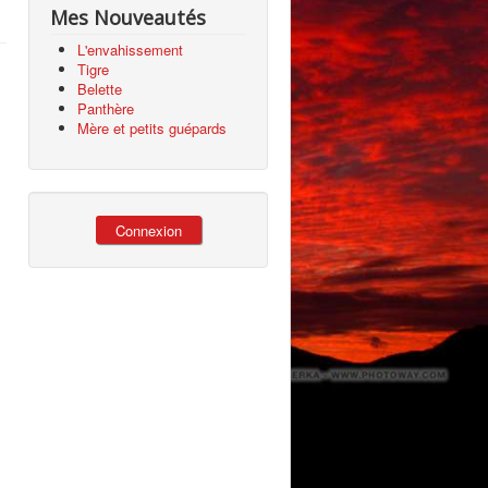
Mes Nouveautés
L'envahissement
Tigre
Belette
Panthère
Mère et petits guépards
Connexion