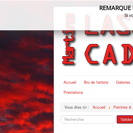
REMARQUE ! C
Si v
Accueil
Bio de l'artiste
Galeries
Prestations
Vous êtes ici :
Accueil
Peintres &
Rechercher
Valider