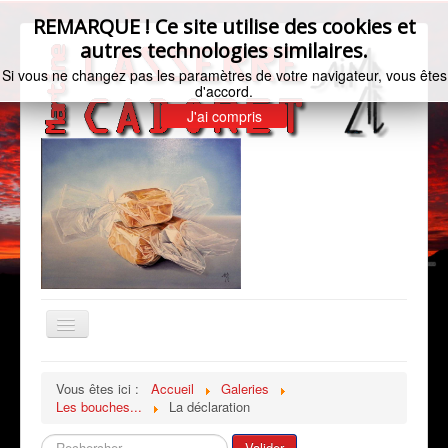
REMARQUE ! Ce site utilise des cookies et
autres technologies similaires.
Si vous ne changez pas les paramètres de votre navigateur, vous êtes
d'accord.
J'ai compris
Basculer
la
navigation
Accueil
Vous êtes ici :
Accueil
Galeries
Les bouches...
La déclaration
Bio de l'artiste
Galeries
Rechercher
Valider