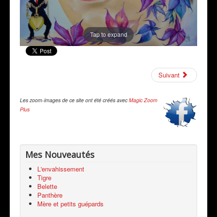
Tap to expand
Suivant
Les zoom-images de ce site ont été créés avec
Magic Zoom
Plus
Mes Nouveautés
L'envahissement
Tigre
Belette
Panthère
Mère et petits guépards