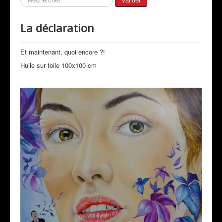
Mon Actualité
La déclaration
Expositions
Revue de Presse
Et maintenant, quoi encore ?!
Peintres & Amis
Huile sur toile 100x100 cm
Livre d'Or
Contact
Prestations