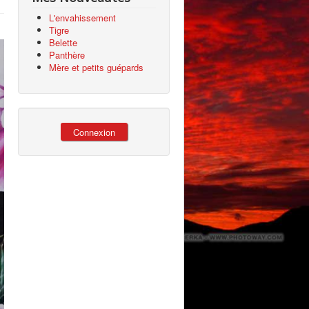
L'envahissement
Tigre
Belette
Panthère
Mère et petits guépards
Connexion