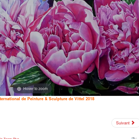
Hover to zoom
nternational de Peinture & Sculpture de Vittel 2018
Suivant
ic Zoom Plus