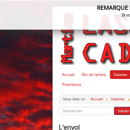
REMARQUE ! C
Si v
Accueil
Bio de l'artiste
Galeries
Prestations
Vous êtes ici :
Accueil
Galeries
Rechercher
Valider
L'envol