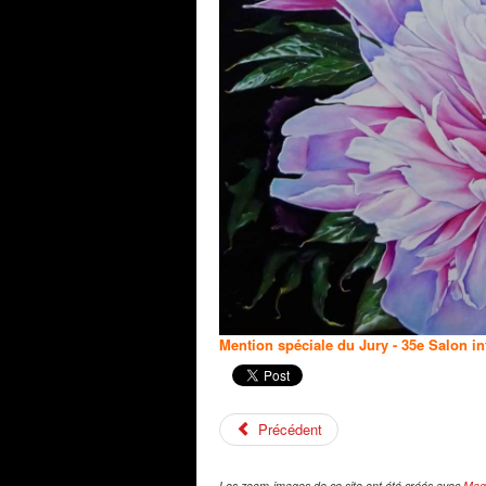
Mention spéciale du Jur
y - 35e Salon i
Précédent
Les zoom-images de ce site ont été créés avec
Mag