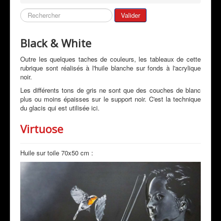
Bio de l'artiste
Rechercher
Valider
Galeries
Mon Actualité
Black & White
Expositions
Outre les quelques taches de couleurs, les tableaux de cette
rubrique sont réalisés à l'huile blanche sur fonds à l'acrylique
Revue de Presse
noir.
Peintres & Amis
Les différents tons de gris ne sont que des couches de blanc
plus ou moins épaisses sur le support noir. C'est la technique
Livre d'Or
du glacis qui est utilisée ici.
Contact
Virtuose
Prestations
Huile sur toile 70x50 cm :