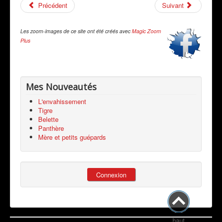
Précédent
Suivant
Les zoom-images de ce site ont été créés avec
Magic Zoom
Plus
Mes Nouveautés
L'envahissement
Tigre
Belette
Panthère
Mère et petits guépards
Connexion
haut