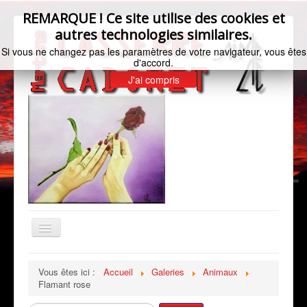
REMARQUE ! Ce site utilise des cookies et
autres technologies similaires.
Si vous ne changez pas les paramètres de votre navigateur, vous êtes
d'accord.
J'ai compris
Basculer
la
navigation
Accueil
Vous êtes ici :
Accueil
Galeries
Animaux
Flamant rose
Bio de l'artiste