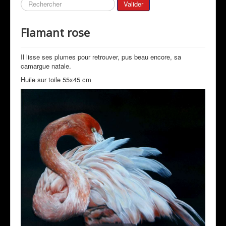
Galeries
Rechercher
Valider
Mon Actualité
Flamant rose
Expositions
Revue de Presse
Il lisse ses plumes pour retrouver, pus beau encore, sa
camargue natale.
Peintres & Amis
Huile sur toile 55x45 cm
Livre d'Or
Contact
Prestations