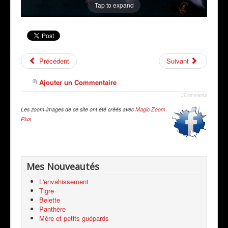
Tap to expand
Précédent
Suivant
Ajouter un Commentaire
JComments
Les zoom-images de ce site ont été créés avec
Magic Zoom
Plus
Mes Nouveautés
L'envahissement
Tigre
Belette
Panthère
Mère et petits guépards