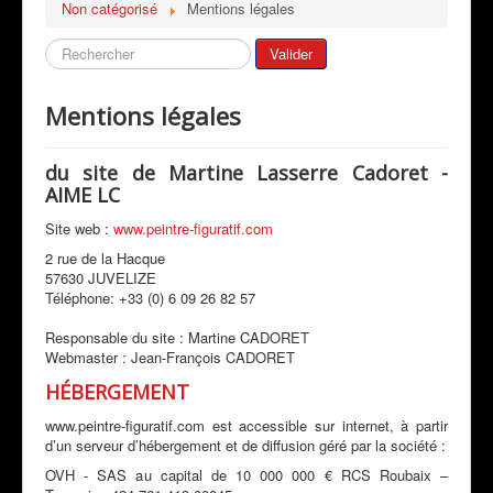
Non catégorisé
Mentions légales
Bio de l'artiste
Galeries
Rechercher
Valider
Mon Actualité
Mentions légales
Expositions
Revue de Presse
du site de Martine Lasserre Cadoret -
AIME LC
Peintres & Amis
Site web :
www.peintre-figuratif.com
Livre d'Or
2 rue de la Hacque
Contact
57630 JUVELIZE
Téléphone:
+33 (0) 6 09 26 82 57
Prestations
Responsable du site : Martine CADORET
Webmaster : Jean-François CADORET
HÉBERGEMENT
www.peintre-figuratif.com est accessible sur internet, à partir
d’un serveur d’hébergement et de diffusion géré par la société :
OVH - SAS au capital de 10 000 000 € RCS Roubaix –