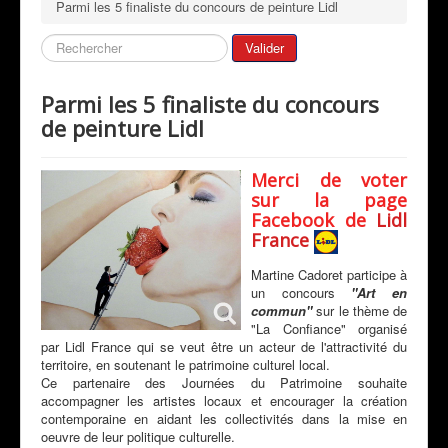
Parmi les 5 finaliste du concours de peinture Lidl
Bio de l'artiste
Galeries
Rechercher
Valider
Mon Actualité
Parmi les 5 finaliste du concours
Expositions
de peinture Lidl
Revue de Presse
Peintres & Amis
Merci de voter
sur la page
Livre d'Or
Facebook de
Lidl
France
Contact
Martine Cadoret participe à
Prestations
un concours
"Art en
commun"
sur le thème de
"La Confiance" organisé
par Lidl France qui se veut être un acteur de l'attractivité du
territoire, en soutenant le patrimoine culturel local.
Ce partenaire des Journées du Patrimoine souhaite
accompagner les artistes locaux et encourager la création
contemporaine en aidant les collectivités dans la mise en
oeuvre de leur politique culturelle.