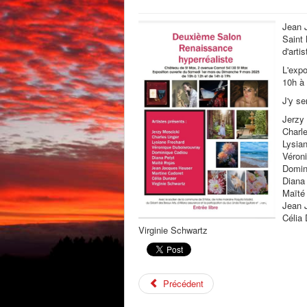
Jean 
Saint 
d'arti
L'expo
10h à 
J'y se
Jerzy
Charl
Lysia
Véron
Domin
Diana
Maïté
Jean 
Célia
Virginie Schwartz
Précédent