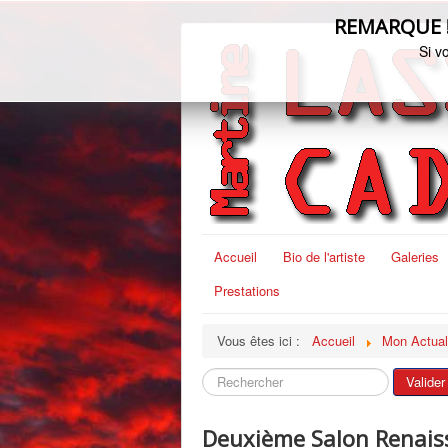
REMARQUE ! C
Si v
Accueil
Bio de l'artiste
Galeries
Prestations
Vous êtes ici :
Accueil
Mon Actual
Rechercher
Valider
Deuxième Salon Renaiss