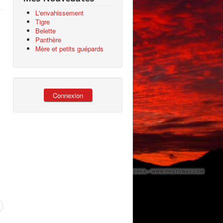
L'envahissement
Tigre
Belette
Panthère
Mère et petits guépards
Connexion