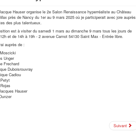
Jacque Hauser organise le 2e Salon Renaissance hyperréaliste au Château
Max près de Nancy du 1er au 9 mars 2025 où je participerait avec joie auprès
stes des plus talentueux.
sition est à visiter du samedi 1 mars au dimanche 9 mars tous les jours de
12h et de 14h à 19h - 2 avenue Carnot 54130 Saint Max - Entrée libre.
rai auprès de :
 Moscicki
es Unger
ne Frechard
ique Duboisrouvray
ique Cadiou
 Petyt
 Rojas
Jacques Hauser
 Dunzer
Suivant